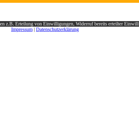
n z.B. Erteilung von Einwilligungen, Widerruf bereits erteilter Einwil
Impressum
|
Datenschutzerklärung