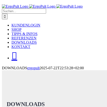
Skip
to
Suche
content
nach:
KUNDENLOGIN
SHOP
TIPPS & INFOS
REFERENZEN
DOWNLOADS
KONTAKT
DOWNLOADS
ergopult
2025-07-22T22:53:28+02:00
DOWNLOADS