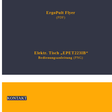
ErgoPult Flyer
(PDF)
Elektr. Tisch „EPET223IB“
Bedienungsanleitung
(PNG)
KONTAKT