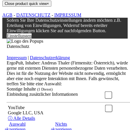
Close product quick view
×
AGB
-
DATENSCHUTZ
-
IMPRESSUM
Sofern Sie Ihre Datenschutzeinstellungen ändern möchten z.B.
Erteilung von Einwilligungen, Widerruf bereits erteilter
Einwilligungen klicken Sie auf nachfolgenden Button.
Einstellungen
Datenschutz
Impressum
|
Datenschutzerklärung
ErgoPult, Inhaber: Andreas Thaler (Firmensitz: Österreich), würde
gerne mit externen Diensten personenbezogene Daten verarbeiten.
Dies ist für die Nutzung der Website nicht notwendig, ermöglicht
aber eine noch engere Interaktion mit Ihnen. Falls gewünscht,
treffen Sie bitte eine Auswahl:
Sonstige Inhalte
(1 Dienst)
Einbindung zusätzlicher Informationen
YouTube
Google LLC, USA
ⓘ Alle Details
Auswahl
Nichts
akzeptieren
akzeptieren