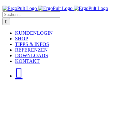
Skip
to
Suche
content
nach:
KUNDENLOGIN
SHOP
TIPPS & INFOS
REFERENZEN
DOWNLOADS
KONTAKT