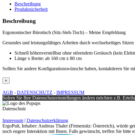
Leuwico-
Beschreibung
GO2basic
Produktsicherheit
Menge
Beschreibung
Ergonomischer Bürotisch (Sitz-Steh-Tisch) – Meine Empfehlung
Gesundes und leistungsfähiges Arbeiten durch wechselseitiges Sitzen
Schnell höhenverstellbar ohne störendem Geräusch (kein Elekt
Länge x Breite: ab 160 cm x 80 cm
Sollten Sie andere Konfigurationswünsche haben, kontaktieren Sie mic
Close
×
product
quick
AGB
-
DATENSCHUTZ
-
IMPRESSUM
view
Sofern Sie Ihre Datenschutzeinstellungen ändern möchten z.B. Erteilu
Datenschutz
Impressum
|
Datenschutzerklärung
ErgoPult, Inhaber: Andreas Thaler (Firmensitz: Österreich), würde ge
noch engere Interaktion mit Ihnen. Falls gewünscht, treffen Sie bitte 