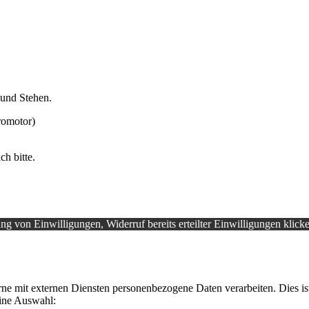
 und Stehen.
romotor)
h bitte.
ng von Einwilligungen, Widerruf bereits erteilter Einwilligungen klic
rne mit externen Diensten personenbezogene Daten verarbeiten. Dies is
eine Auswahl: